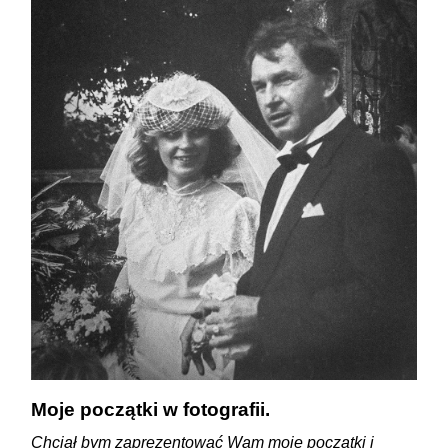
Moje początki w fotografii.
Chciał bym zaprezentować Wam moje początki i