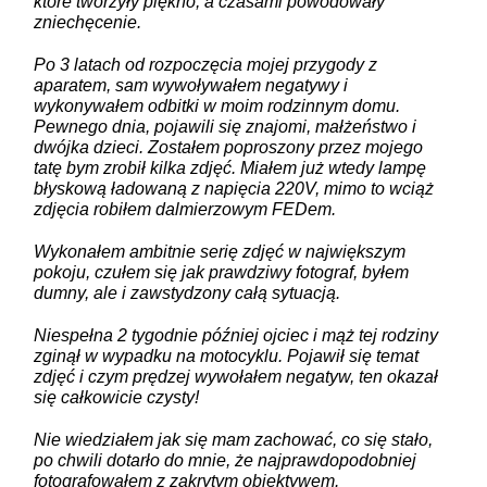
które tworzyły piękno, a czasami powodowały
zniechęcenie.
Po 3 latach od rozpoczęcia mojej przygody z
aparatem, sam wywoływałem negatywy i
wykonywałem odbitki w moim rodzinnym domu.
Pewnego dnia, pojawili się znajomi, małżeństwo i
dwójka dzieci. Zostałem poproszony przez mojego
tatę bym zrobił kilka zdjęć. Miałem już wtedy lampę
błyskową ładowaną z napięcia 220V, mimo to wciąż
zdjęcia robiłem dalmierzowym FEDem.
Wykonałem ambitnie serię zdjęć w największym
pokoju, czułem się jak prawdziwy fotograf, byłem
dumny, ale i zawstydzony całą sytuacją.
Niespełna 2 tygodnie później ojciec i mąż tej rodziny
zginął w wypadku na motocyklu. Pojawił się temat
zdjęć i czym prędzej wywołałem negatyw, ten okazał
się całkowicie czysty!
Nie wiedziałem jak się mam zachować, co się stało,
po chwili dotarło do mnie, że najprawdopodobniej
fotografowałem z zakrytym obiektywem.