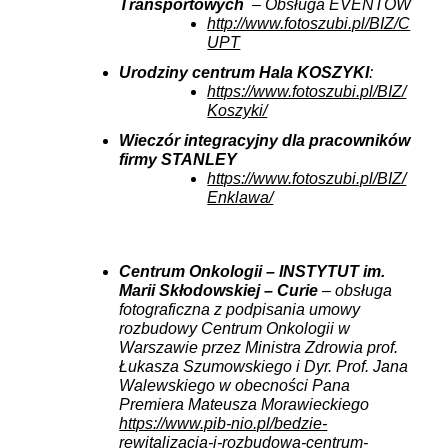
Transportowych
– Obsługa EVENTÓW
http://www.fotoszubi.pl/BIZ/C
UPT
Urodziny centrum Hala KOSZYKI
:
https://www.fotoszubi.pl/BIZ/
Koszyki/
Wieczór integracyjny dla pracowników
firmy STANLEY
https://www.fotoszubi.pl/BIZ/
Enklawa/
Centrum Onkologii – INSTYTUT im.
Marii Skłodowskiej – Curie
– obsługa
fotograficzna z podpisania umowy
rozbudowy Centrum Onkologii w
Warszawie przez Ministra Zdrowia prof.
Łukasza Szumowskiego i Dyr. Prof. Jana
Walewskiego w obecności Pana
Premiera Mateusza Morawieckiego
https://www.pib-nio.pl/bedzie-
rewitalizacja-i-rozbudowa-centrum-