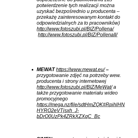
potwierdzenie tych realizacji można
uzyskać bezpośrednio u producenta –
przekażę zainteresowanym kontakt do
odpowiedzialnych za to pracowników)
http://www.fotoszubi.pl/BIZ/Pollena/
http://www.fotoszubi.pl/BIZ/PollenaII/
MEWAT
https://www.mewat.eu/
–
przygotowanie zdjęć na potrzeby wew.
producenta i strony internetowej
http://www.fotoszubi.pl/BIZ/MeWat/
a
także przygotowanie materiału wideo
promocyjnego
https://mega.nz/file/sdtHmZQK#RpihlHN
HYRO2eVTjsxh_J-
bDrO0UzPk4ZRkXZXqC_Bc