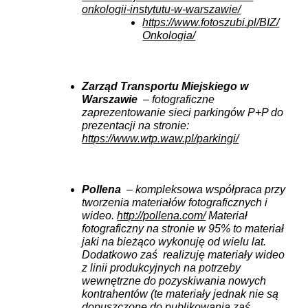
onkologii-instytutu-w-warszawie/
https://www.fotoszubi.pl/BIZ/
Onkologia/
Zarząd Transportu Miejskiego w
Warszawie
– fotograficzne
zaprezentowanie sieci parkingów P+P do
prezentacji na stronie:
https://www.wtp.waw.pl/parkingi/
Pollena
– kompleksowa współpraca przy
tworzenia materiałów fotograficznych i
wideo.
http://pollena.com/
Materiał
fotograficzny na stronie w 95% to materiał
jaki na bieżąco wykonuję od wielu lat.
Dodatkowo zaś realizuję materiały wideo
z linii produkcyjnych na potrzeby
wewnętrzne do pozyskiwania nowych
kontrahentów (te materiały jednak nie są
dopuszczone do publikowania zaś