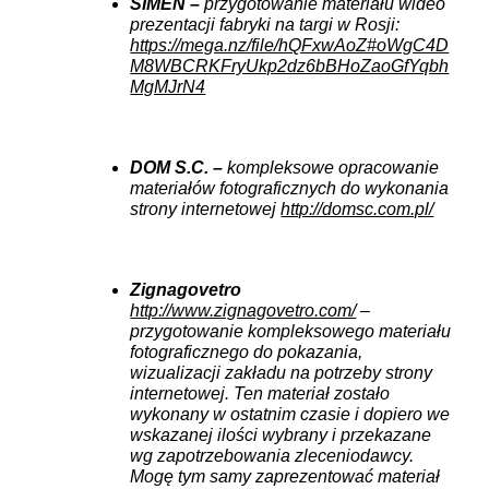
SIMEN –
przygotowanie materiału wideo
prezentacji fabryki na targi w Rosji:
https://mega.nz/file/hQFxwAoZ#oWgC4D
M8WBCRKFryUkp2dz6bBHoZaoGfYqbh
MgMJrN4
DOM S.C. –
kompleksowe opracowanie
materiałów fotograficznych do wykonania
strony internetowej
http://domsc.com.pl/
Zignagovetro
http://www.zignagovetro.com/
–
przygotowanie kompleksowego materiału
fotograficznego do pokazania,
wizualizacji zakładu na potrzeby strony
internetowej. Ten materiał zostało
wykonany w ostatnim czasie i dopiero we
wskazanej ilości wybrany i przekazane
wg zapotrzebowania zleceniodawcy.
Mogę tym samy zaprezentować materiał