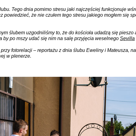
ślubu. Tego dnia pomimo stresu jaki najczęściej funkcjonuje wś
cz powiedzieć, że nie czułem tego stresu jakiego mogłem się s
ym ślubem uzgodniliśmy to, że do kościoła udadzą się pieszo
a by po mszy udać się nim na salę przyjęcia weselnego
Sevilla
rzy fotorelacji – reportażu z dnia ślubu Eweliny i Mateusza, na
wej w plenerze.