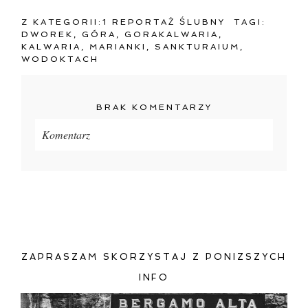
Z KATEGORII:
1 REPORTAŻ ŚLUBNY
TAGI:
DWOREK
,
GÓRA
,
GORAKALWARIA
,
KALWARIA
,
MARIANKI
,
SANKTURAIUM
,
WODOKTACH
BRAK KOMENTARZY
Komentarz
Twój adres e-mail
nigdzie
nie będzie publikowany.
Pola oznaczone są wymagane *
ZAPRASZAM SKORZYSTAJ Z PONIZSZYCH
INFO