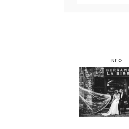
Twój adres e-mail
nigdzie
ni
ZAMIEŚĆ KOMENTA
INFO