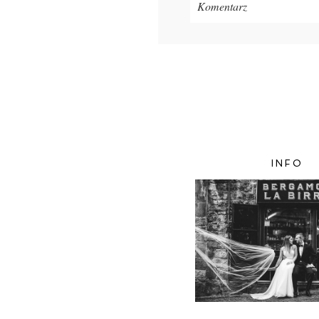
Komentarz
Twój adres e-mail
nigdzie
ni
ZAMIEŚĆ KOMENTA
INFO