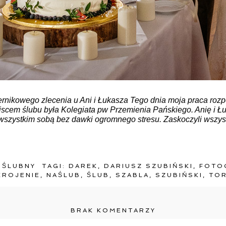
iernikowego zlecenia u Ani i Łukasza Tego dnia moja praca rozp
jscem ślubu była Kolegiata pw Przemienia Pańskiego. Anię i Ł
e wszystkim sobą bez dawki ogromnego stresu. Zaskoczyli wszy
 ŚLUBNY
TAGI:
DAREK
,
DARIUSZ SZUBIŃSKI
,
FOTO
KROJENIE
,
NAŚLUB
,
ŚLUB
,
SZABLA
,
SZUBIŃSKI
,
TO
BRAK KOMENTARZY