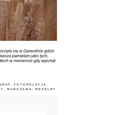
oczęła się w Garwolinie gdzie
ukasza pamiętam jako tych,
stkich w momencie gdy wjechał
GRAF
,
FOTORELACJA
,
RT
,
WARSZAWA
,
WESELNY