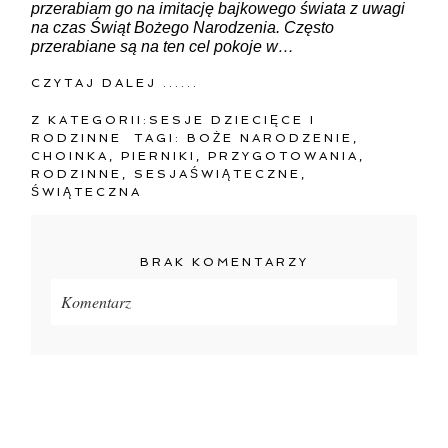
przerabiam go na imitację bajkowego świata z uwagi
na czas Świąt Bożego Narodzenia. Często
przerabiane są na ten cel pokoje w…
CZYTAJ DALEJ ......
Z KATEGORII:
SESJE DZIECIĘCE I
RODZINNE
TAGI:
BOŻE NARODZENIE
,
CHOINKA
,
PIERNIKI
,
PRZYGOTOWANIA
,
RODZINNE
,
SESJAŚWIĄTECZNE
,
ŚWIĄTECZNA
BRAK KOMENTARZY
Komentarz
Twój adres e-mail
nigdzie
nie będzie publikowany.
Pola oznaczone są wymagane *