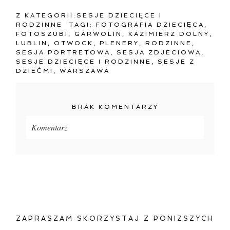
Z KATEGORII:
SESJE DZIECIĘCE I
RODZINNE
TAGI:
FOTOGRAFIA DZIECIĘCA
,
FOTOSZUBI
,
GARWOLIN
,
KAZIMIERZ DOLNY
,
LUBLIN
,
OTWOCK
,
PLENERY
,
RODZINNE
,
SESJA PORTRETOWA
,
SESJA ZDJECIOWA
,
SESJE DZIECIĘCE I RODZINNE
,
SESJE Z
DZIEĆMI
,
WARSZAWA
BRAK KOMENTARZY
Komentarz
Twój adres e-mail
nigdzie
nie będzie publikowany.
Pola oznaczone są wymagane *
ZAPRASZAM SKORZYSTAJ Z PONIZSZYCH