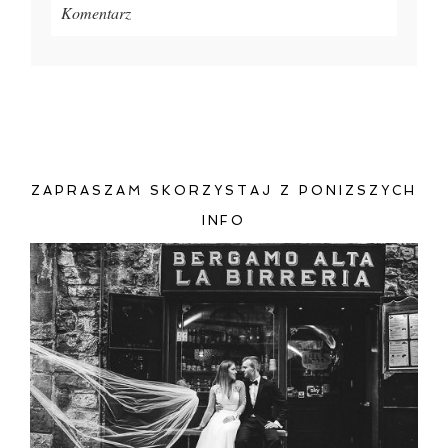
Komentarz
Twój adres e-mail
nigdzie
nie będzie publikowany.
Pola oznaczone są wymagane *
ZAPRASZAM SKORZYSTAJ Z PONIZSZYCH
INFO
ZAMIEŚĆ KOMENTARZ