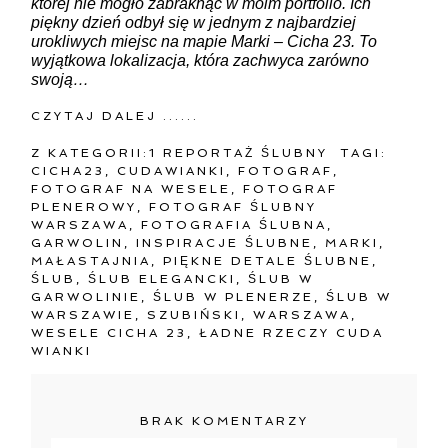
której nie mogło zabraknąć w moim portfolio. Ich
piękny dzień odbył się w jednym z najbardziej
urokliwych miejsc na mapie Marki – Cicha 23. To
wyjątkowa lokalizacja, która zachwyca zarówno
swoją…
CZYTAJ DALEJ ......
Z KATEGORII:
1 REPORTAŻ ŚLUBNY
TAGI:
CICHA23
,
CUDAWIANKI
,
FOTOGRAF
,
FOTOGRAF NA WESELE
,
FOTOGRAF
PLENEROWY
,
FOTOGRAF ŚLUBNY
WARSZAWA
,
FOTOGRAFIA ŚLUBNA
,
GARWOLIN
,
INSPIRACJE ŚLUBNE
,
MARKI
,
MAŁASTAJNIA
,
PIĘKNE DETALE ŚLUBNE
,
ŚLUB
,
ŚLUB ELEGANCKI
,
ŚLUB W
GARWOLINIE
,
ŚLUB W PLENERZE
,
ŚLUB W
WARSZAWIE
,
SZUBIŃSKI
,
WARSZAWA
,
WESELE CICHA 23
,
ŁADNE RZECZY CUDA
WIANKI
BRAK KOMENTARZY