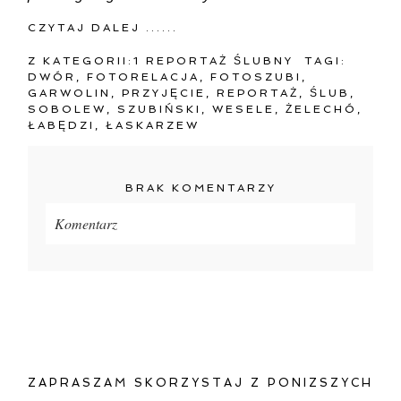
CZYTAJ DALEJ ......
Z KATEGORII:
1 REPORTAŻ ŚLUBNY
TAGI:
DWÓR
,
FOTORELACJA
,
FOTOSZUBI
,
GARWOLIN
,
PRZYJĘCIE
,
REPORTAŻ
,
ŚLUB
,
SOBOLEW
,
SZUBIŃSKI
,
WESELE
,
ŻELECHÓ
,
ŁABĘDZI
,
ŁASKARZEW
BRAK KOMENTARZY
Komentarz
Twój adres e-mail
nigdzie
nie będzie publikowany.
Pola oznaczone są wymagane *
ZAPRASZAM SKORZYSTAJ Z PONIZSZYCH