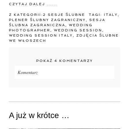
CZYTAJ DALEJ ......
Z KATEGORII:
2 SESJE ŚLUBNE
TAGI:
ITALY
,
PLENER ŚLUBNY ZAGRANICZNY
,
SESJA
ŚLUBNA ZAGRANICZNA
,
WEDDING
PHOTOGRAPHER
,
WEDDING SESSION
,
WEDDING SESSION ITALY
,
ZDJĘCIA ŚLUBNE
WE WŁOSZECH
POKAŻ
4 KOMENTARZY
Komentarz
Twój adres e-mail
nigdzie
nie będzie publikowany.
Pola oznaczone są wymagane *
A już w krótce …