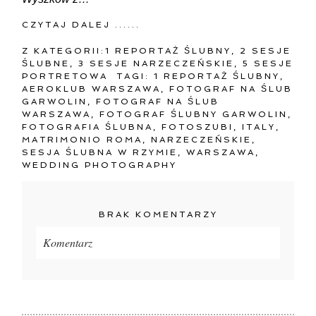
CZYTAJ DALEJ ......
Z KATEGORII:
1 REPORTAŻ ŚLUBNY
,
2 SESJE
ŚLUBNE
,
3 SESJE NARZECZEŃSKIE
,
5 SESJE
PORTRETOWA
TAGI:
1 REPORTAŻ ŚLUBNY
,
AEROKLUB WARSZAWA
,
FOTOGRAF NA ŚLUB
GARWOLIN
,
FOTOGRAF NA ŚLUB
WARSZAWA
,
FOTOGRAF ŚLUBNY GARWOLIN
,
FOTOGRAFIA ŚLUBNA
,
FOTOSZUBI
,
ITALY
,
MATRIMONIO ROMA
,
NARZECZEŃSKIE
,
SESJA ŚLUBNA W RZYMIE
,
WARSZAWA
,
WEDDING PHOTOGRAPHY
BRAK KOMENTARZY
Komentarz
Twój adres e-mail
nigdzie
nie będzie publikowany.
Pola oznaczone są wymagane *