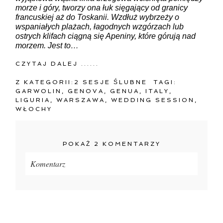
morze i góry, tworzy ona łuk sięgający od granicy
francuskiej aż do Toskanii. Wzdłuż wybrzeży o
wspaniałych plażach, łagodnych wzgórzach lub
ostrych klifach ciągną się Apeniny, które górują nad
morzem. Jest to…
CZYTAJ DALEJ ......
Z KATEGORII:
2 SESJE ŚLUBNE
TAGI:
GARWOLIN
,
GENOVA
,
GENUA
,
ITALY
,
LIGURIA
,
WARSZAWA
,
WEDDING SESSION
,
WŁOCHY
POKAŻ
2 KOMENTARZY
Komentarz
Twój adres e-mail
nigdzie
nie będzie publikowany.
Pola oznaczone są wymagane *