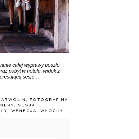
wanie całej wyprawy poszło
oraz pobyt w hotelu, widok z
nteresującą sesję…
GARWOLIN
,
FOTOGRAF NA
ENERY
,
SESJA
ALY
,
WENECJA
,
WŁOCHY