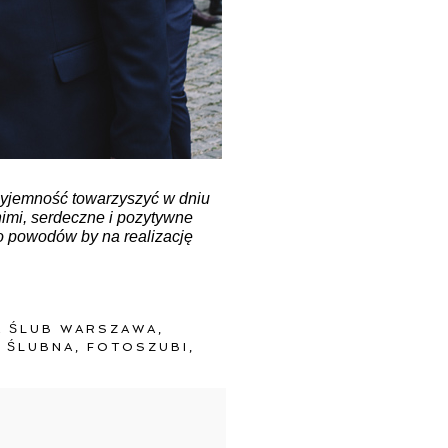
zyjemność towarzyszyć w dniu
nimi, serdeczne i pozytywne
żo powodów by na realizację
A ŚLUB WARSZAWA
,
 ŚLUBNA
,
FOTOSZUBI
,