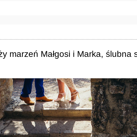
e będzie publikowany. Pola oznaczone są wymagane *
ży marzeń Małgosi i Marka, ślubna 
RZ