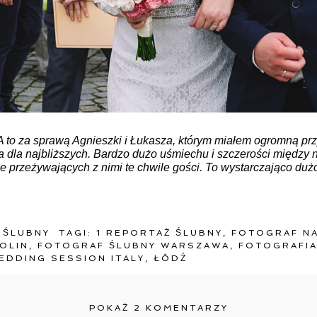
A to za sprawą Agnieszki i Łukasza, którym miałem ogromną pr
cia dla najbliższych. Bardzo dużo uśmiechu i szczerości między 
e przeżywających z nimi te chwile gości. To wystarczająco du
 ŚLUBNY
TAGI:
1 REPORTAŻ ŚLUBNY
,
FOTOGRAF N
OLIN
,
FOTOGRAF ŚLUBNY WARSZAWA
,
FOTOGRAFIA
EDDING SESSION ITALY
,
ŁÓDŹ
POKAŻ
2 KOMENTARZY