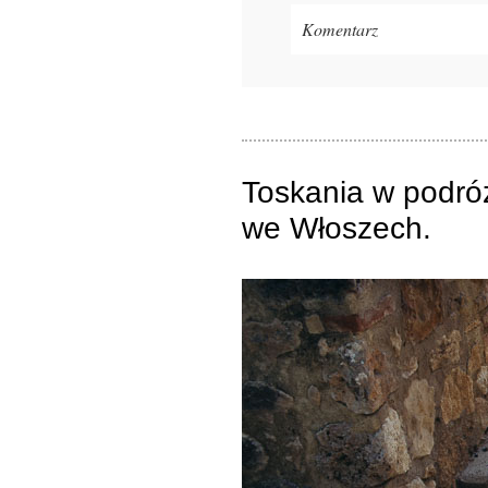
Komentarz
Twój adres e-mail
nigdzie
ni
Toskania w podró
ZAMIEŚĆ KOMENTA
we Włoszech.