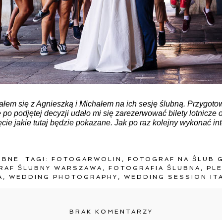
ałem się z Agnieszką i Michałem na ich sesję ślubną. Przygoto
 po podjętej decyzji udało mi się zarezerwować bilety lotnicze 
jęcie jakie tutaj będzie pokazane. Jak po raz kolejny wykonać i
UBNE
TAGI:
FOTOGARWOLIN
,
FOTOGRAF NA ŚLUB 
RAF ŚLUBNY WARSZAWA
,
FOTOGRAFIA ŚLUBNA
,
PL
A
,
WEDDING PHOTOGRAPHY
,
WEDDING SESSION IT
BRAK KOMENTARZY