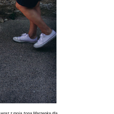
 wraz z moją żoną Marzenką dla