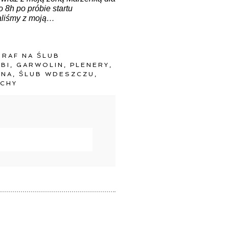
 8h po próbie startu
taliśmy z moją…
RAF NA ŚLUB
BI
,
GARWOLIN
,
PLENERY
,
ZNA
,
ŚLUB WDESZCZU
,
CHY