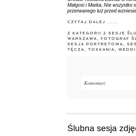
Małgosi i Marka. Nie wszystko s
przerwanego tuż przed wzniesi
CZYTAJ DALEJ ......
Z KATEGORII:
2 SESJE ŚL
WARSZAWA
,
FOTOGRAF Ś
SESJA PORTRETOWA
,
SE
TĘCZA
,
TOSKANIA
,
WEDDI
Komentarz
Twój adres e-mail
nigdzie
ni
Ślubna sesja zdj
ZAMIEŚĆ KOMENTA