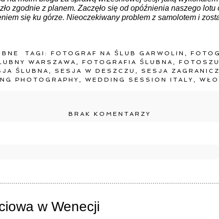
zło zgodnie z planem. Zaczęło się od opóźnienia naszego lotu o
eniem się ku górze. Nieoczekiwany problem z samolotem i zos
UBNE
TAGI:
FOTOGRAF NA ŚLUB GARWOLIN
,
FOTOG
LUBNY WARSZAWA
,
FOTOGRAFIA ŚLUBNA
,
FOTOSZU
SJA ŚLUBNA
,
SESJA W DESZCZU
,
SESJA ZAGRANIC
NG PHOTOGRAPHY
,
WEDDING SESSION ITALY
,
WŁO
BRAK KOMENTARZY
e będzie publikowany. Pola oznaczone są wymagane *
ęciowa w Wenecji
RZ