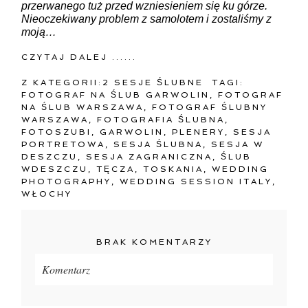
przerwanego tuż przed wzniesieniem się ku górze.
Nieoczekiwany problem z samolotem i zostaliśmy z
moją…
CZYTAJ DALEJ ......
Z KATEGORII:
2 SESJE ŚLUBNE
TAGI:
FOTOGRAF NA ŚLUB GARWOLIN
,
FOTOGRAF
NA ŚLUB WARSZAWA
,
FOTOGRAF ŚLUBNY
WARSZAWA
,
FOTOGRAFIA ŚLUBNA
,
FOTOSZUBI
,
GARWOLIN
,
PLENERY
,
SESJA
PORTRETOWA
,
SESJA ŚLUBNA
,
SESJA W
DESZCZU
,
SESJA ZAGRANICZNA
,
ŚLUB
WDESZCZU
,
TĘCZA
,
TOSKANIA
,
WEDDING
PHOTOGRAPHY
,
WEDDING SESSION ITALY
,
WŁOCHY
BRAK KOMENTARZY
Komentarz
Twój adres e-mail
nigdzie
nie będzie publikowany.