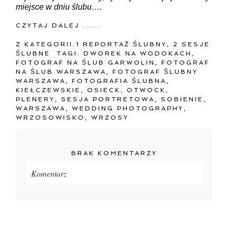
miejsce w dniu ślubu….
CZYTAJ DALEJ ......
Z KATEGORII:
1 REPORTAŻ ŚLUBNY
,
2 SESJE
ŚLUBNE
TAGI:
DWOREK NA WODOKACH
,
FOTOGRAF NA ŚLUB GARWOLIN
,
FOTOGRAF
NA ŚLUB WARSZAWA
,
FOTOGRAF ŚLUBNY
WARSZAWA
,
FOTOGRAFIA ŚLUBNA
,
KIEŁCZEWSKIE
,
OSIECK
,
OTWOCK
,
PLENERY
,
SESJA PORTRETOWA
,
SOBIENIE
,
WARSZAWA
,
WEDDING PHOTOGRAPHY
,
WRZOSOWISKO
,
WRZOSY
BRAK KOMENTARZY
Komentarz
Twój adres e-mail
nigdzie
nie będzie publikowany.
Pola oznaczone są wymagane *