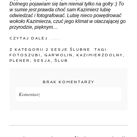
Dolnego pojawiam się tam niemal tylko na gofry :) To
w sumie jest prawda choć sam Kazimierz lubię
odwiedzać i fotografować. Lubię nieco powędrować
wokoło Kazimierza, czuć jego klimat w otaczającej go
przyrodzie, pięknym…
CZYTAJ DALEJ ......
Z KATEGORII:
2 SESJE ŚLUBNE
TAGI:
FOTOSZUBI
,
GARWOLIN
,
KAZIMIERZDOLNY
,
PLENER
,
SESJA
,
ŚLUB
BRAK KOMENTARZY
Komentarz
Twój adres e-mail
nigdzie
nie będzie publikowany.
Pola oznaczone są wymagane *