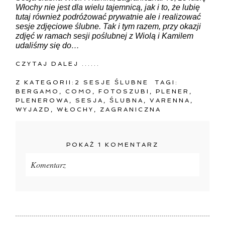
Włochy nie jest dla wielu tajemnicą, jak i to, że lubię
tutaj również podróżować prywatnie ale i realizować
sesje zdjęciowe ślubne. Tak i tym razem, przy okazji
zdjęć w ramach sesji poślubnej z Wiolą i Kamilem
udaliśmy się do…
CZYTAJ DALEJ ......
Z KATEGORII:
2 SESJE ŚLUBNE
TAGI:
BERGAMO
,
COMO
,
FOTOSZUBI
,
PLENER
,
PLENEROWA
,
SESJA
,
ŚLUBNA
,
VARENNA
,
WYJAZD
,
WŁOCHY
,
ZAGRANICZNA
POKAŻ
1 KOMENTARZ
Komentarz
Twój adres e-mail
nigdzie
nie będzie publikowany.
Pola oznaczone są wymagane *