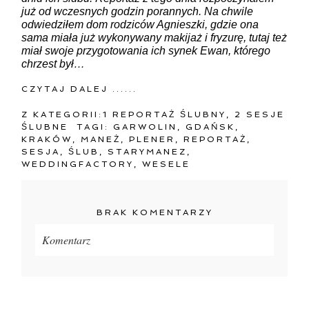
już od wczesnych godzin porannych. Na chwile
odwiedziłem dom rodziców Agnieszki, gdzie ona
sama miała już wykonywany makijaż i fryzurę, tutaj też
miał swoje przygotowania ich synek Ewan, którego
chrzest był…
CZYTAJ DALEJ ......
Z KATEGORII:
1 REPORTAŻ ŚLUBNY
,
2 SESJE
ŚLUBNE
TAGI:
GARWOLIN
,
GDAŃSK
,
KRAKÓW
,
MANEŻ
,
PLENER
,
REPORTAŻ
,
SESJA
,
ŚLUB
,
STARYMANEZ
,
WEDDINGFACTORY
,
WESELE
BRAK KOMENTARZY
Komentarz
Twój adres e-mail
nigdzie
nie będzie publikowany.
Pola oznaczone są wymagane *