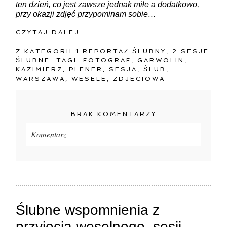
ten dzień, co jest zawsze jednak miłe a dodatkowo,
przy okazji zdjęć przypominam sobie…
CZYTAJ DALEJ ......
Z KATEGORII:
1 REPORTAŻ ŚLUBNY
,
2 SESJE
ŚLUBNE
TAGI:
FOTOGRAF
,
GARWOLIN
,
KAZIMIERZ
,
PLENER
,
SESJA
,
ŚLUB
,
WARSZAWA
,
WESELE
,
ZDJECIOWA
BRAK KOMENTARZY
Komentarz
Twój adres e-mail
nigdzie
nie będzie publikowany.
Pola oznaczone są wymagane *
Ślubne wspomnienia z
przyjęcia weselnego, sesji