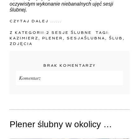
oczywistym wykonanie niebanalnych ujęć sesji
ślubnej.
CZYTAJ DALEJ ......
Z KATEGORII:
2 SESJE ŚLUBNE
TAGI:
KAZIMIERZ
,
PLENER
,
SESJAŚLUBNA
,
ŚLUB
,
ZDJĘCIA
BRAK KOMENTARZY
Komentarz
Twój adres e-mail
nigdzie
nie będzie publikowany.
Pola oznaczone są wymagane *
Plener ślubny w okolicy …