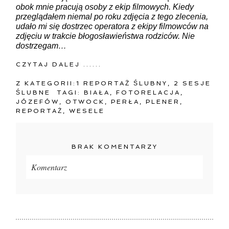
obok mnie pracują osoby z ekip filmowych. Kiedy
przeglądałem niemal po roku zdjęcia z tego zlecenia,
udało mi się dostrzec operatora z ekipy filmowców na
zdjęciu w trakcie błogosławieństwa rodziców. Nie
dostrzegam…
CZYTAJ DALEJ ......
Z KATEGORII:
1 REPORTAŻ ŚLUBNY
,
2 SESJE
ŚLUBNE
TAGI:
BIAŁA
,
FOTORELACJA
,
JÓZEFÓW
,
OTWOCK
,
PERŁA
,
PLENER
,
REPORTAŻ
,
WESELE
BRAK KOMENTARZY
Komentarz
Twój adres e-mail
nigdzie
nie będzie publikowany.
Pola oznaczone są wymagane *