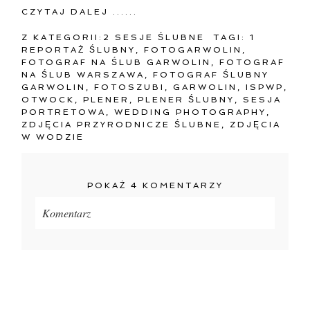
CZYTAJ DALEJ ......
Z KATEGORII:
2 SESJE ŚLUBNE
TAGI:
1
REPORTAŻ ŚLUBNY
,
FOTOGARWOLIN
,
FOTOGRAF NA ŚLUB GARWOLIN
,
FOTOGRAF
NA ŚLUB WARSZAWA
,
FOTOGRAF ŚLUBNY
GARWOLIN
,
FOTOSZUBI
,
GARWOLIN
,
ISPWP
,
OTWOCK
,
PLENER
,
PLENER ŚLUBNY
,
SESJA
PORTRETOWA
,
WEDDING PHOTOGRAPHY
,
ZDJĘCIA PRZYRODNICZE ŚLUBNE
,
ZDJĘCIA
W WODZIE
POKAŻ
4 KOMENTARZY
Komentarz
Twój adres e-mail
nigdzie
nie będzie publikowany.
Pola oznaczone są wymagane *