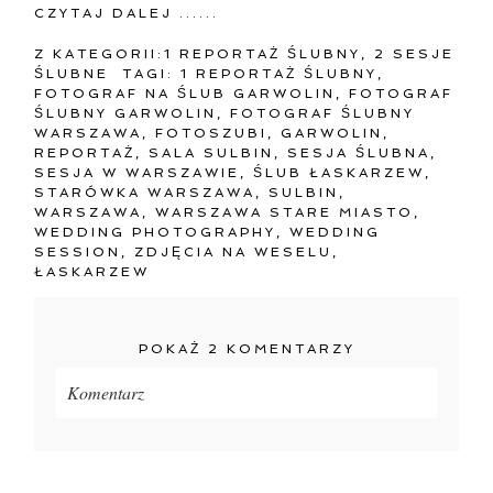
CZYTAJ DALEJ ......
Z KATEGORII:
1 REPORTAŻ ŚLUBNY
,
2 SESJE
ŚLUBNE
TAGI:
1 REPORTAŻ ŚLUBNY
,
FOTOGRAF NA ŚLUB GARWOLIN
,
FOTOGRAF
ŚLUBNY GARWOLIN
,
FOTOGRAF ŚLUBNY
WARSZAWA
,
FOTOSZUBI
,
GARWOLIN
,
REPORTAŻ
,
SALA SULBIN
,
SESJA ŚLUBNA
,
SESJA W WARSZAWIE
,
ŚLUB ŁASKARZEW
,
STARÓWKA WARSZAWA
,
SULBIN
,
WARSZAWA
,
WARSZAWA STARE MIASTO
,
WEDDING PHOTOGRAPHY
,
WEDDING
SESSION
,
ZDJĘCIA NA WESELU
,
ŁASKARZEW
POKAŻ
2 KOMENTARZY
Komentarz
Twój adres e-mail
nigdzie
nie będzie publikowany.
Pola oznaczone są wymagane *