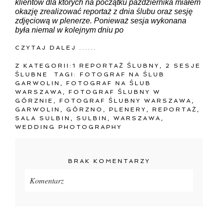
klientów dla których na początku października miałem
okazję zrealizować reportaż z dnia ślubu oraz sesję
zdjęciową w plenerze. Ponieważ sesja wykonana
była niemal w kolejnym dniu po
CZYTAJ DALEJ ......
Z KATEGORII:
1 REPORTAŻ ŚLUBNY
,
2 SESJE
ŚLUBNE
TAGI:
FOTOGRAF NA ŚLUB
GARWOLIN
,
FOTOGRAF NA ŚLUB
WARSZAWA
,
FOTOGRAF ŚLUBNY W
GÓRZNIE
,
FOTOGRAF ŚLUBNY WARSZAWA
,
GARWOLIN
,
GÓRZNO
,
PLENERY
,
REPORTAŻ
,
SALA SULBIN
,
SULBIN
,
WARSZAWA
,
WEDDING PHOTOGRAPHY
BRAK KOMENTARZY
Komentarz
Twój adres e-mail
nigdzie
nie będzie publikowany.
Pola oznaczone są wymagane *