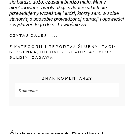
się bardzo dużo, czasami bardzo mało. Mamy
nieplanowane zwroty akcji, sytuacje jakich nie
przewidujemy wcześniej i ludzi, którzy sami w sobie
stanowią o sposobie prowadzonej narracji i opowieści
z wydarzeń tego dnia. To właśnie za…
CZYTAJ DALEJ ......
Z KATEGORII:
1 REPORTAŻ ŚLUBNY
TAGI:
BEZSENNA
,
DICOVER
,
REPORTAŻ
,
ŚLUB
,
SULBIN
,
ZABAWA
BRAK KOMENTARZY
Komentarz
Twój adres e-mail
nigdzie
nie będzie publikowany.
Pola oznaczone są wymagane *