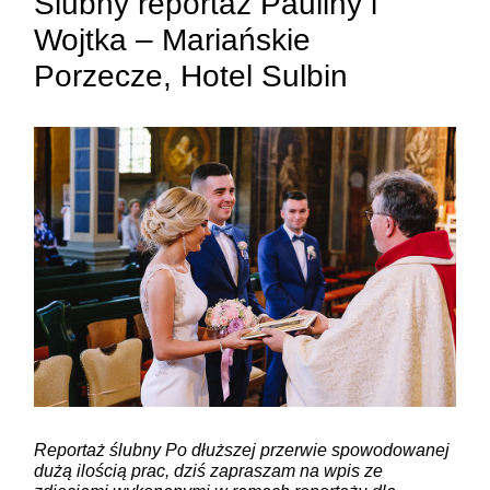
Ślubny reportaż Pauliny i
Wojtka – Mariańskie
Porzecze, Hotel Sulbin
ZAMIEŚĆ KOMENTARZ
Reportaż ślubny Po dłuższej przerwie spowodowanej
dużą ilością prac, dziś zapraszam na wpis ze