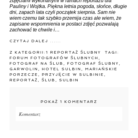
zdjęciami wykonanymi w ramach reportażu dla
Pauliny i Wojtka. Piękna letnia pogoda, słońce, długie
dni, zapach lata czyli początek sierpnia. Sam nie
wiem czemu tak szybko przemija czas ale wiem, że
zapisane wspomnienia w postaci zdjęć pozwalają
zachować te chwile i…
CZYTAJ DALEJ ......
Z KATEGORII:
1 REPORTAŻ ŚLUBNY
TAGI:
FORUM FOTOGRAFÓW ŚLUBNYCH
,
FOTOGRAF NA ŚLUB
,
FOTOGRAF ŚLUBNY
,
GARWOLIN
,
HOTEL SULBIN
,
MARIAŃSKIE
PORZECZE
,
PRZYJĘCIE W SULBINIE
,
REPORTAŻ
,
ŚLUB
,
SULBIN
POKAŻ
1 KOMENTARZ
Komentarz
Twój adres e-mail
nigdzie
nie będzie publikowany.
Pola oznaczone są wymagane *