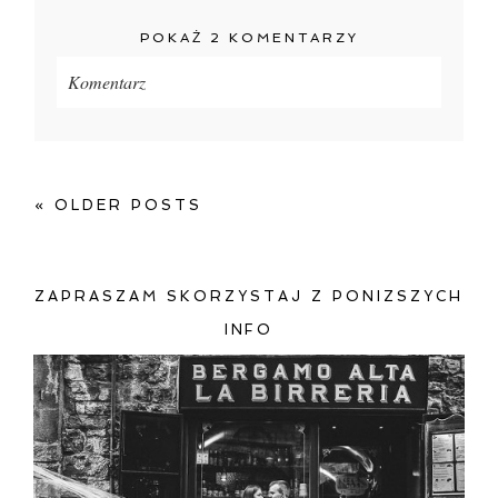
POKAŻ
2 KOMENTARZY
Komentarz
Twój adres e-mail
nigdzie
nie będzie publikowany.
Pola oznaczone są wymagane *
« OLDER POSTS
ZAPRASZAM SKORZYSTAJ Z PONIZSZYCH
INFO
ZAMIEŚĆ KOMENTARZ