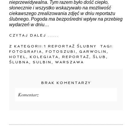
nieprzewidywalna. Tym razem było dość ciepło,
słonecznie i wszystko wskazywało na możliwość
ciekawszego zrealizowania zdjęć w dniu reportażu
ślubnego. Pogoda ma bezpośredni wpływ na przebieg
wydarzeń w dniu…
CZYTAJ DALEJ ......
Z KATEGORII:
1 REPORTAŻ ŚLUBNY
TAGI:
FOTOGRAFIA
,
FOTOSZUBI
,
GARWOLIN
,
HOTEL
,
KOLEGIATA
,
REPORTAŻ
,
ŚLUB
,
ŚLUBNA
,
SULBIN
,
WARSZAWA
BRAK KOMENTARZY
Komentarz
Twój adres e-mail
nigdzie
nie będzie publikowany.
Pola oznaczone są wymagane *