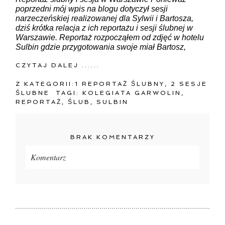
poprzedni mój wpis na blogu dotyczył sesji
narzeczeńskiej realizowanej dla Sylwii i Bartosza,
dziś krótka relacja z ich reportażu i sesji ślubnej w
Warszawie. Reportaż rozpocząłem od zdjęć w hotelu
Sulbin gdzie przygotowania swoje miał Bartosz,
CZYTAJ DALEJ ......
Z KATEGORII:
1 REPORTAŻ ŚLUBNY
,
2 SESJE
ŚLUBNE
TAGI:
KOLEGIATA GARWOLIN
,
REPORTAŻ
,
ŚLUB
,
SULBIN
BRAK KOMENTARZY
Komentarz
Twój adres e-mail
nigdzie
nie będzie publikowany.
Pola oznaczone są wymagane *