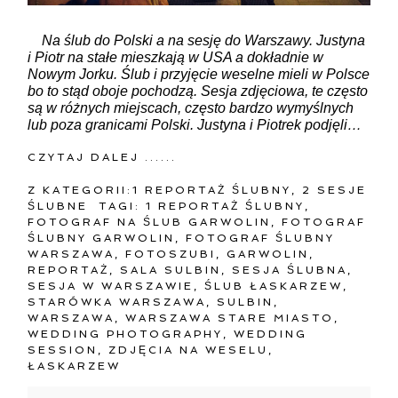
Na ślub do Polski a na sesję do Warszawy. Justyna
i Piotr na stałe mieszkają w USA a dokładnie w
Nowym Jorku. Ślub i przyjęcie weselne mieli w Polsce
bo to stąd oboje pochodzą. Sesja zdjęciowa, te często
są w różnych miejscach, często bardzo wymyślnych
lub poza granicami Polski. Justyna i Piotrek podjęli…
CZYTAJ DALEJ ......
Z KATEGORII:
1 REPORTAŻ ŚLUBNY
,
2 SESJE
ŚLUBNE
TAGI:
1 REPORTAŻ ŚLUBNY
,
FOTOGRAF NA ŚLUB GARWOLIN
,
FOTOGRAF
ŚLUBNY GARWOLIN
,
FOTOGRAF ŚLUBNY
WARSZAWA
,
FOTOSZUBI
,
GARWOLIN
,
REPORTAŻ
,
SALA SULBIN
,
SESJA ŚLUBNA
,
SESJA W WARSZAWIE
,
ŚLUB ŁASKARZEW
,
STARÓWKA WARSZAWA
,
SULBIN
,
WARSZAWA
,
WARSZAWA STARE MIASTO
,
WEDDING PHOTOGRAPHY
,
WEDDING
SESSION
,
ZDJĘCIA NA WESELU
,
ŁASKARZEW