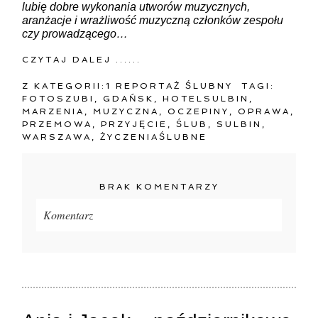
lubię dobre wykonania utworów muzycznych,
aranżacje i wrażliwość muzyczną członków zespołu
czy prowadzącego…
CZYTAJ DALEJ ......
Z KATEGORII:
1 REPORTAŻ ŚLUBNY
TAGI:
FOTOSZUBI
,
GDAŃSK
,
HOTELSULBIN
,
MARZENIA
,
MUZYCZNA
,
OCZEPINY
,
OPRAWA
,
PRZEMOWA
,
PRZYJĘCIE
,
ŚLUB
,
SULBIN
,
WARSZAWA
,
ŻYCZENIAŚLUBNE
BRAK KOMENTARZY
Komentarz
Twój adres e-mail
nigdzie
nie będzie publikowany.
Pola oznaczone są wymagane *