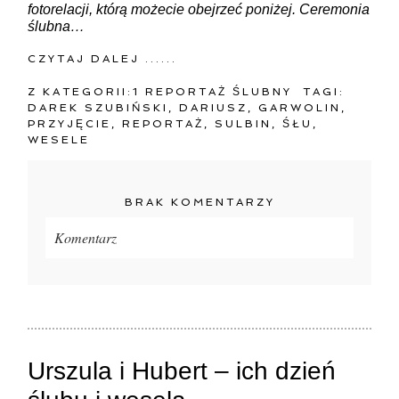
fotorelacji, którą możecie obejrzeć poniżej. Ceremonia
ślubna…
CZYTAJ DALEJ ......
Z KATEGORII:
1 REPORTAŻ ŚLUBNY
TAGI:
DAREK SZUBIŃSKI
,
DARIUSZ
,
GARWOLIN
,
PRZYJĘCIE
,
REPORTAŻ
,
SULBIN
,
ŚŁU
,
WESELE
BRAK KOMENTARZY
Komentarz
Twój adres e-mail
nigdzie
nie będzie publikowany.
Pola oznaczone są wymagane *
Urszula i Hubert – ich dzień