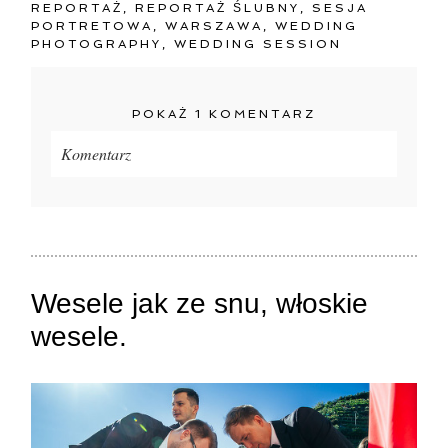
REPORTAŻ
,
REPORTAŻ ŚLUBNY
,
SESJA
PORTRETOWA
,
WARSZAWA
,
WEDDING
PHOTOGRAPHY
,
WEDDING SESSION
POKAŻ
1 KOMENTARZ
Komentarz
Twój adres e-mail
nigdzie
nie będzie publikowany.
Pola oznaczone są wymagane *
Wesele jak ze snu, włoskie
wesele.
ZAMIEŚĆ KOMENTARZ