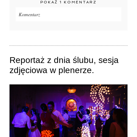
POKAŻ
1 KOMENTARZ
Komentarz
Twój adres e-mail
nigdzie
nie będzie publikowany.
Pola oznaczone są wymagane *
Reportaż z dnia ślubu, sesja
zdjęciowa w plenerze.
ZAMIEŚĆ KOMENTARZ