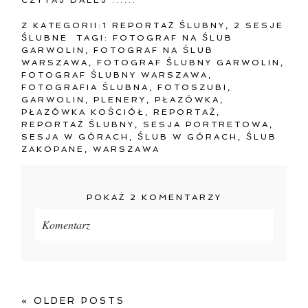
Z KATEGORII:
1 REPORTAŻ ŚLUBNY
,
2 SESJE
ŚLUBNE
TAGI:
FOTOGRAF NA ŚLUB
GARWOLIN
,
FOTOGRAF NA ŚLUB
WARSZAWA
,
FOTOGRAF ŚLUBNY GARWOLIN
,
FOTOGRAF ŚLUBNY WARSZAWA
,
FOTOGRAFIA ŚLUBNA
,
FOTOSZUBI
,
GARWOLIN
,
PLENERY
,
PŁAZÓWKA
,
PŁAZÓWKA KOŚCIÓŁ
,
REPORTAŻ
,
REPORTAŻ ŚLUBNY
,
SESJA PORTRETOWA
,
SESJA W GÓRACH
,
ŚLUB W GÓRACH
,
ŚLUB
ZAKOPANE
,
WARSZAWA
POKAŻ
2 KOMENTARZY
Komentarz
Twój adres e-mail
nigdzie
nie będzie publikowany.
Pola oznaczone są wymagane *
« OLDER POSTS