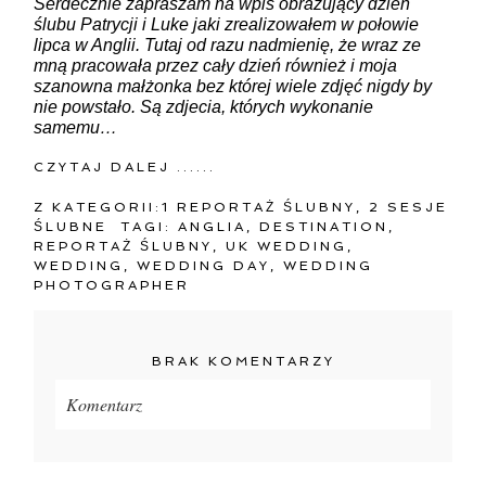
Serdecznie zapraszam na wpis obrazujący dzień
ślubu Patrycji i Luke jaki zrealizowałem w połowie
lipca w Anglii. Tutaj od razu nadmienię, że wraz ze
mną pracowała przez cały dzień również i moja
szanowna małżonka bez której wiele zdjęć nigdy by
nie powstało. Są zdjecia, których wykonanie
samemu…
CZYTAJ DALEJ ......
Z KATEGORII:
1 REPORTAŻ ŚLUBNY
,
2 SESJE
ŚLUBNE
TAGI:
ANGLIA
,
DESTINATION
,
REPORTAŻ ŚLUBNY
,
UK WEDDING
,
WEDDING
,
WEDDING DAY
,
WEDDING
PHOTOGRAPHER
BRAK KOMENTARZY
Komentarz
Twój adres e-mail
nigdzie
nie będzie publikowany.
Pola oznaczone są wymagane *