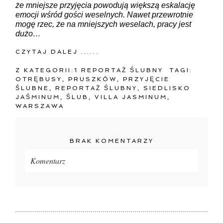
że mniejsze przyjęcia powodują większą eskalację
emocji wśród gości weselnych. Nawet przewrotnie
mogę rzec, że na mniejszych weselach, pracy jest
dużo…
CZYTAJ DALEJ ......
Z KATEGORII:
1 REPORTAŻ ŚLUBNY
TAGI:
OTRĘBUSY
,
PRUSZKÓW
,
PRZYJĘCIE
ŚLUBNE
,
REPORTAŻ ŚLUBNY
,
SIEDLISKO
JAŚMINUM
,
ŚLUB
,
VILLA JASMINUM
,
WARSZAWA
BRAK KOMENTARZY
Komentarz
Twój adres e-mail
nigdzie
nie będzie publikowany.
Pola oznaczone są wymagane *