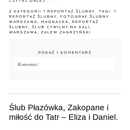
CZYTAJ DALEJ ......
Z KATEGORII:
1 REPORTAŻ ŚLUBNY
TAGI:
1
REPORTAŻ ŚLUBNY
,
FOTOGRAF ŚLUBNY
WARSZAWA
,
MAGNACKA
,
REPORTAŻ
ŚLUBNY
,
ŚLUB CYWILNY NA SALI
,
WARSZAWA
,
ZALEW ZAGRZYŃSKI
POKAŻ
1 KOMENTARZ
Komentarz
Twój adres e-mail
nigdzie
nie będzie publikowany.
Pola oznaczone są wymagane *
Ślub Płazówka, Zakopane i
miłość do Tatr – Eliza i Daniel.