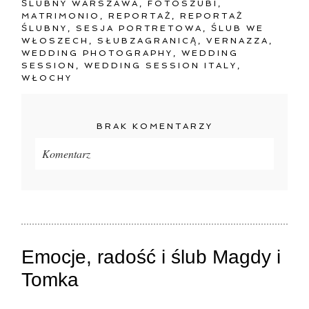
ŚLUBNY WARSZAWA
,
FOTOSZUBI
,
MATRIMONIO
,
REPORTAŻ
,
REPORTAŻ
ŚLUBNY
,
SESJA PORTRETOWA
,
ŚLUB WE
WŁOSZECH
,
SŁUBZAGRANICĄ
,
VERNAZZA
,
WEDDING PHOTOGRAPHY
,
WEDDING
SESSION
,
WEDDING SESSION ITALY
,
WŁOCHY
BRAK KOMENTARZY
Komentarz
Twój adres e-mail
nigdzie
nie będzie publikowany.
Pola oznaczone są wymagane *
Emocje, radość i ślub Magdy i
Tomka