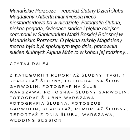
Mariańskie Porzecze – reportaż ślubny Dzień ślubu
Magdaleny i Alberta miał miejsca nieco
niestandardowo bo w niedzielę. Fotografia ślubna,
piękna pogoda, świecące słońce i piękne miejsce
ceremonii w Sanktuarium Matki Boskiej Bolesnej w
Mariańskim Porzeczu. O piękną suknię Magdaleny
można było być spokojnym tego dnia, pracownia
sukien ślubnych Alpina Mróz to w końcu jej rodzinny…
CZYTAJ DALEJ ......
Z KATEGORII:
1 REPORTAŻ ŚLUBNY
TAGI:
1
REPORTAŻ ŚLUBNY
,
FOTOGRAF NA ŚLUB
GARWOLIN
,
FOTOGRAF NA ŚLUB
WARSZAWA
,
FOTOGRAF ŚLUBNY GARWOLIN
,
FOTOGRAF ŚLUBNY WARSZAWA
,
FOTOGRAFIA ŚLUBNA
,
FOTOSZUBI
,
GARWOLIN
,
REPORTAŻ
,
REPORTAŻ ŚLUBNY
,
REPORTAŻ Z DNIA ŚLUBU
,
WARSZAWA
,
WEDDING SESSION