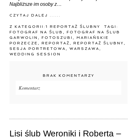
Najbliższe im osoby z…
CZYTAJ DALEJ ......
Z KATEGORII:
1 REPORTAŻ ŚLUBNY
TAGI:
FOTOGRAF NA ŚLUB
,
FOTOGRAF NA ŚLUB
GARWOLIN
,
FOTOSZUBI
,
MARIAŃSKIE
PORZECZE
,
REPORTAŻ
,
REPORTAŻ ŚLUBNY
,
SESJA PORTRETOWA
,
WARSZAWA
,
WEDDING SESSION
BRAK KOMENTARZY
Komentarz
Twój adres e-mail
nigdzie
nie będzie publikowany.
Pola oznaczone są wymagane *
Lisi ślub Weroniki i Roberta –