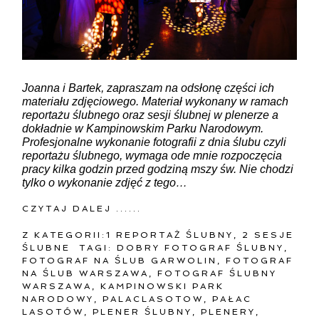
Joanna i Bartek, zapraszam na odsłonę części ich
materiału zdjęciowego. Materiał wykonany w ramach
reportażu ślubnego oraz sesji ślubnej w plenerze a
dokładnie w Kampinowskim Parku Narodowym.
Profesjonalne wykonanie fotografii z dnia ślubu czyli
reportażu ślubnego, wymaga ode mnie rozpoczęcia
pracy kilka godzin przed godziną mszy św. Nie chodzi
tylko o wykonanie zdjęć z tego…
CZYTAJ DALEJ ......
Z KATEGORII:
1 REPORTAŻ ŚLUBNY
,
2 SESJE
ŚLUBNE
TAGI:
DOBRY FOTOGRAF ŚLUBNY
,
FOTOGRAF NA ŚLUB GARWOLIN
,
FOTOGRAF
NA ŚLUB WARSZAWA
,
FOTOGRAF ŚLUBNY
WARSZAWA
,
KAMPINOWSKI PARK
NARODOWY
,
PALACLASOTOW
,
PAŁAC
LASOTÓW
,
PLENER ŚLUBNY
,
PLENERY
,