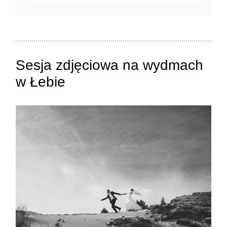
Twój adres e-mail
nigdzie
nie będzie publikowany.
Pola oznaczone są wymagane *
Sesja zdjęciowa na wydmach
w Łebie
ZAMIEŚĆ KOMENTARZ