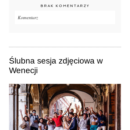
BRAK KOMENTARZY
Komentarz
Twój adres e-mail
nigdzie
nie będzie publikowany.
Pola oznaczone są wymagane *
Ślubna sesja zdjęciowa w
Wenecji
ZAMIEŚĆ KOMENTARZ