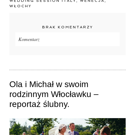
WEDDING SESSION ITALY
,
WENECJA
,
WŁOCHY
BRAK KOMENTARZY
Komentarz
Twój adres e-mail
nigdzie
nie będzie publikowany.
Pola oznaczone są wymagane *
Ola i Michał w swoim
rodzinnym Włocławku –
reportaż ślubny.
ZAMIEŚĆ KOMENTARZ