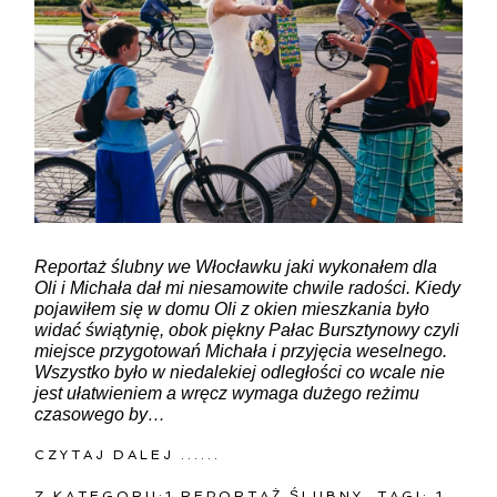
Reportaż ślubny we Włocławku jaki wykonałem dla
Oli i Michała dał mi niesamowite chwile radości. Kiedy
pojawiłem się w domu Oli z okien mieszkania było
widać świątynię, obok piękny Pałac Bursztynowy czyli
miejsce przygotowań Michała i przyjęcia weselnego.
Wszystko było w niedalekiej odległości co wcale nie
jest ułatwieniem a wręcz wymaga dużego reżimu
czasowego by…
CZYTAJ DALEJ ......
Z KATEGORII:
1 REPORTAŻ ŚLUBNY
TAGI:
1