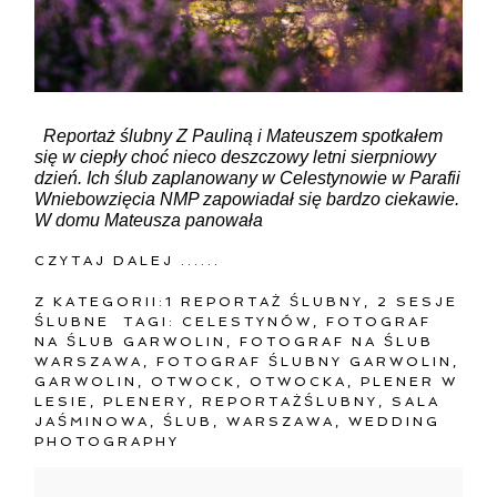
Reportaż ślubny Z Pauliną i Mateuszem spotkałem
się w ciepły choć nieco deszczowy letni sierpniowy
dzień. Ich ślub zaplanowany w Celestynowie w Parafii
Wniebowzięcia NMP zapowiadał się bardzo ciekawie.
W domu Mateusza panowała
CZYTAJ DALEJ ......
Z KATEGORII:
1 REPORTAŻ ŚLUBNY
,
2 SESJE
ŚLUBNE
TAGI:
CELESTYNÓW
,
FOTOGRAF
NA ŚLUB GARWOLIN
,
FOTOGRAF NA ŚLUB
WARSZAWA
,
FOTOGRAF ŚLUBNY GARWOLIN
,
GARWOLIN
,
OTWOCK
,
OTWOCKA
,
PLENER W
LESIE
,
PLENERY
,
REPORTAŻŚLUBNY
,
SALA
JAŚMINOWA
,
ŚLUB
,
WARSZAWA
,
WEDDING
PHOTOGRAPHY