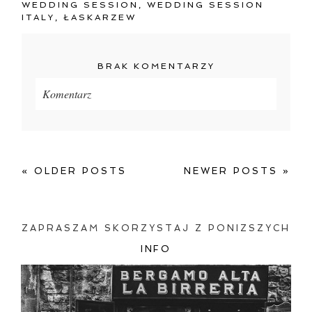
WEDDING SESSION
,
WEDDING SESSION
ITALY
,
ŁASKARZEW
BRAK KOMENTARZY
Komentarz
Twój adres e-mail
nigdzie
nie będzie publikowany.
Pola oznaczone są wymagane *
« OLDER POSTS
NEWER POSTS »
ZAPRASZAM SKORZYSTAJ Z PONIZSZYCH
INFO
ZAMIEŚĆ KOMENTARZ