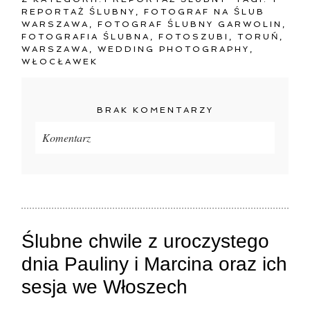
REPORTAŻ ŚLUBNY
,
FOTOGRAF NA ŚLUB
WARSZAWA
,
FOTOGRAF ŚLUBNY GARWOLIN
,
FOTOGRAFIA ŚLUBNA
,
FOTOSZUBI
,
TORUŃ
,
WARSZAWA
,
WEDDING PHOTOGRAPHY
,
WŁOCŁAWEK
BRAK KOMENTARZY
Komentarz
Twój adres e-mail
nigdzie
nie będzie publikowany.
Pola oznaczone są wymagane *
Ślubne chwile z uroczystego
dnia Pauliny i Marcina oraz ich
sesja we Włoszech