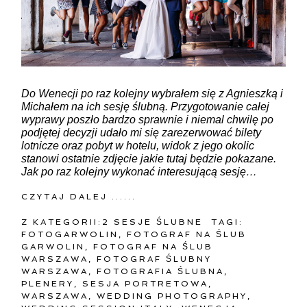
Do Wenecji po raz kolejny wybrałem się z Agnieszką i
Michałem na ich sesję ślubną. Przygotowanie całej
wyprawy poszło bardzo sprawnie i niemal chwilę po
podjętej decyzji udało mi się zarezerwować bilety
lotnicze oraz pobyt w hotelu, widok z jego okolic
stanowi ostatnie zdjęcie jakie tutaj będzie pokazane.
Jak po raz kolejny wykonać interesującą sesję…
CZYTAJ DALEJ ......
Z KATEGORII:
2 SESJE ŚLUBNE
TAGI:
FOTOGARWOLIN
,
FOTOGRAF NA ŚLUB
GARWOLIN
,
FOTOGRAF NA ŚLUB
WARSZAWA
,
FOTOGRAF ŚLUBNY
WARSZAWA
,
FOTOGRAFIA ŚLUBNA
,
PLENERY
,
SESJA PORTRETOWA
,
WARSZAWA
,
WEDDING PHOTOGRAPHY
,