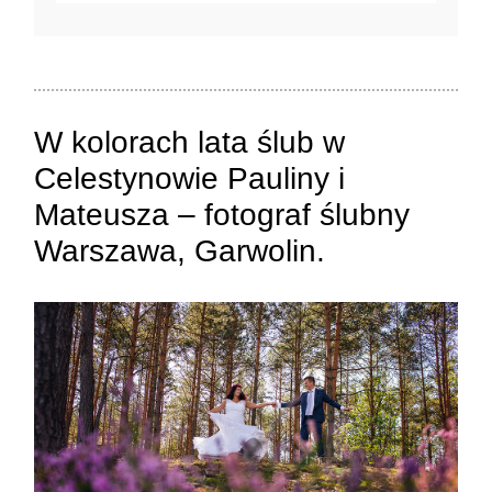
Twój adres e-mail
nigdzie
nie będzie publikowany.
Pola oznaczone są wymagane *
W kolorach lata ślub w
Celestynowie Pauliny i
Mateusza – fotograf ślubny
Warszawa, Garwolin.
ZAMIEŚĆ KOMENTARZ