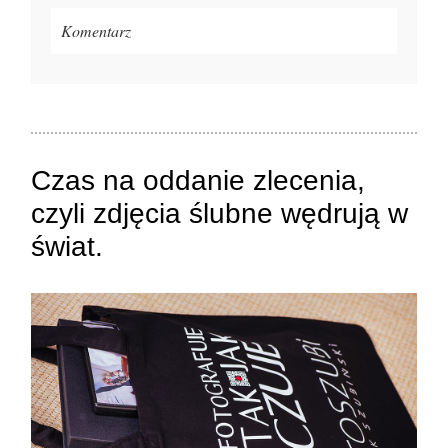
Komentarz
Twój adres e-mail
nigdzie
nie będzie publikowany.
Pola oznaczone są wymagane *
Czas na oddanie zlecenia,
czyli zdjęcia ślubne wędrują w
świat.
ZAMIEŚĆ KOMENTARZ