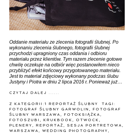
Oddanie materiału ze zlecenia fotografii ślubnej. Po
wykonaniu zlecenia ślubnego, fotografii ślubnej
przychodzi upragniony czas oddania i odbioru
materiału przez klientów. Tym razem zlecenie gotowe
chwilę oczekuje na odbiór więc postanowiłem nieco
przybliżyć efekt końcowy przygotowanego materiału.
Jest to materiał zdjęciowy wykonany podczas ślubu
Justyny i Piotra w dniu 2 lipca 2016 r. Ponieważ już…
CZYTAJ DALEJ ......
Z KATEGORII:
1 REPORTAŻ ŚLUBNY
TAGI:
FOTOGRAF ŚLUBNY GARWOLIN
,
FOTOGRAF
ŚLUBNY WARSZAWA
,
FOTOKSIĄŻKA
,
FOTOSZUBI
,
KRUKBOOK
,
OTWOCK
,
PLENERY
,
REPORTAŻ
,
SESJA PORTRETOWA
,
WARSZAWA
,
WEDDING PHOTOGRAPHY
,