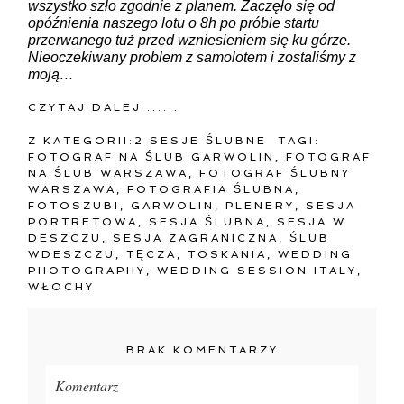
wszystko szło zgodnie z planem. Zaczęło się od
opóźnienia naszego lotu o 8h po próbie startu
przerwanego tuż przed wzniesieniem się ku górze.
Nieoczekiwany problem z samolotem i zostaliśmy z
moją…
CZYTAJ DALEJ ......
Z KATEGORII:
2 SESJE ŚLUBNE
TAGI:
FOTOGRAF NA ŚLUB GARWOLIN
,
FOTOGRAF
NA ŚLUB WARSZAWA
,
FOTOGRAF ŚLUBNY
WARSZAWA
,
FOTOGRAFIA ŚLUBNA
,
FOTOSZUBI
,
GARWOLIN
,
PLENERY
,
SESJA
PORTRETOWA
,
SESJA ŚLUBNA
,
SESJA W
DESZCZU
,
SESJA ZAGRANICZNA
,
ŚLUB
WDESZCZU
,
TĘCZA
,
TOSKANIA
,
WEDDING
PHOTOGRAPHY
,
WEDDING SESSION ITALY
,
WŁOCHY
BRAK KOMENTARZY
Komentarz