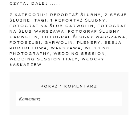
CZYTAJ DALEJ ......
Z KATEGORII:
1 REPORTAŻ ŚLUBNY
,
2 SESJE
ŚLUBNE
TAGI:
1 REPORTAŻ ŚLUBNY
,
FOTOGRAF NA ŚLUB GARWOLIN
,
FOTOGRAF
NA ŚLUB WARSZAWA
,
FOTOGRAF ŚLUBNY
GARWOLIN
,
FOTOGRAF ŚLUBNY WARSZAWA
,
FOTOSZUBI
,
GARWOLIN
,
PLENERY
,
SESJA
PORTRETOWA
,
WARSZAWA
,
WEDDING
PHOTOGRAPHY
,
WEDDING SESSION
,
WEDDING SESSION ITALY
,
WŁOCHY
,
ŁASKARZEW
POKAŻ
1 KOMENTARZ
Komentarz
Twój adres e-mail
nigdzie
nie będzie publikowany.
Pola oznaczone są wymagane *