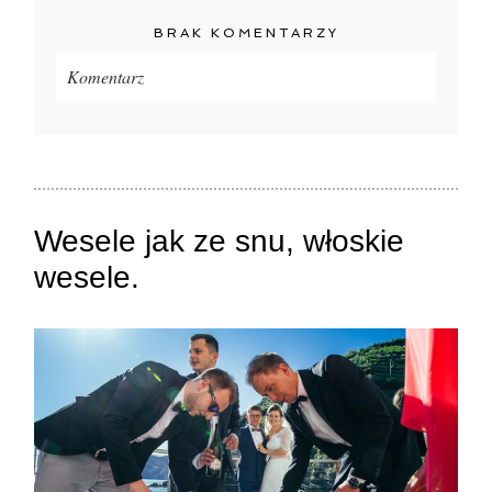
BRAK KOMENTARZY
Komentarz
Twój adres e-mail
nigdzie
nie będzie publikowany.
Pola oznaczone są wymagane *
Wesele jak ze snu, włoskie
wesele.
ZAMIEŚĆ KOMENTARZ