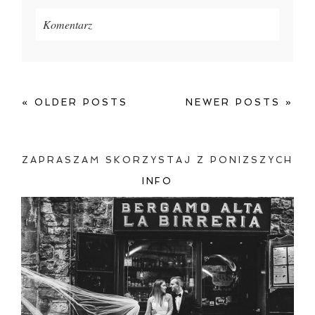
Komentarz
Twój adres e-mail
nigdzie
nie będzie publikowany.
Pola oznaczone są wymagane *
« OLDER POSTS
NEWER POSTS »
ZAPRASZAM SKORZYSTAJ Z PONIZSZYCH
INFO
ZAMIEŚĆ KOMENTARZ