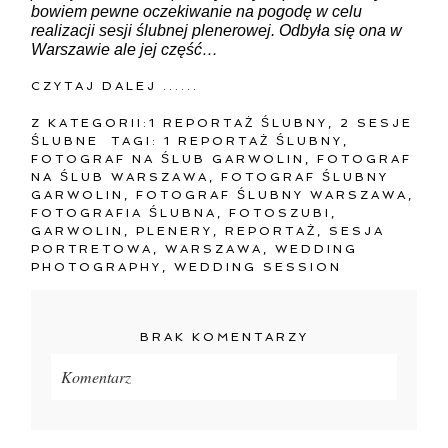
bowiem pewne oczekiwanie na pogodę w celu
realizacji sesji ślubnej plenerowej. Odbyła się ona w
Warszawie ale jej część…
CZYTAJ DALEJ ......
Z KATEGORII:
1 REPORTAŻ ŚLUBNY
,
2 SESJE
ŚLUBNE
TAGI:
1 REPORTAŻ ŚLUBNY
,
FOTOGRAF NA ŚLUB GARWOLIN
,
FOTOGRAF
NA ŚLUB WARSZAWA
,
FOTOGRAF ŚLUBNY
GARWOLIN
,
FOTOGRAF ŚLUBNY WARSZAWA
,
FOTOGRAFIA ŚLUBNA
,
FOTOSZUBI
,
GARWOLIN
,
PLENERY
,
REPORTAŻ
,
SESJA
PORTRETOWA
,
WARSZAWA
,
WEDDING
PHOTOGRAPHY
,
WEDDING SESSION
BRAK KOMENTARZY
Komentarz
Twój adres e-mail
nigdzie
nie będzie publikowany.
Pola oznaczone są wymagane *