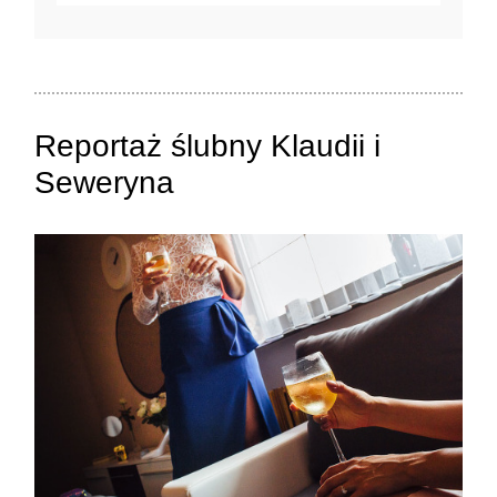
Twój adres e-mail
nigdzie
nie będzie publikowany.
Pola oznaczone są wymagane *
Reportaż ślubny Klaudii i
Seweryna
ZAMIEŚĆ KOMENTARZ