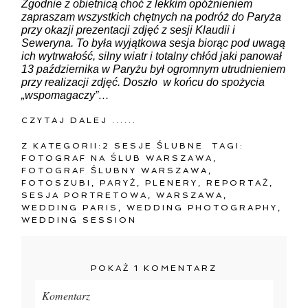
Zgodnie z obietnicą choć z lekkim opóźnieniem
zapraszam wszystkich chętnych na podróż do Paryża
przy okazji prezentacji zdjęć z sesji Klaudii i
Seweryna. To była wyjątkowa sesja biorąc pod uwagą
ich wytrwałość, silny wiatr i totalny chłód jaki panował
13 października w Paryżu był ogromnym utrudnieniem
przy realizacji zdjęć. Doszło w końcu do spożycia
„wspomagaczy”…
CZYTAJ DALEJ ......
Z KATEGORII:
2 SESJE ŚLUBNE
TAGI:
FOTOGRAF NA ŚLUB WARSZAWA
,
FOTOGRAF ŚLUBNY WARSZAWA
,
FOTOSZUBI
,
PARYŻ
,
PLENERY
,
REPORTAŻ
,
SESJA PORTRETOWA
,
WARSZAWA
,
WEDDING PARIS
,
WEDDING PHOTOGRAPHY
,
WEDDING SESSION
POKAŻ
1 KOMENTARZ
Komentarz