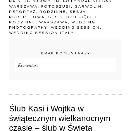
NA ŚLUB GARWOLIN
,
FOTOGRAF ŚLUBNY
WARSZAWA
,
FOTOSZUBI
,
GARWOLIN
,
REPORTAŻ
,
RODZINNE
,
SESJA
PORTRETOWA
,
SESJE DZIECIĘCE I
RODZINNE
,
WARSZAWA
,
WEDDING
PHOTOGRAPHY
,
WEDDING SESSION
,
WEDDING SESSION ITALY
BRAK KOMENTARZY
Komentarz
Twój adres e-mail
nigdzie
nie będzie publikowany.
Pola oznaczone są wymagane *
Ślub Kasi i Wojtka w
świątecznym wielkanocnym
czasie – ślub w Święta