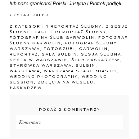
lub poza granicami Polski. Justyna i Piotrek podjęli…
CZYTAJ DALEJ ......
Z KATEGORII:
1 REPORTAŻ ŚLUBNY
,
2 SESJE
ŚLUBNE
TAGI:
1 REPORTAŻ ŚLUBNY
,
FOTOGRAF NA ŚLUB GARWOLIN
,
FOTOGRAF
ŚLUBNY GARWOLIN
,
FOTOGRAF ŚLUBNY
WARSZAWA
,
FOTOSZUBI
,
GARWOLIN
,
REPORTAŻ
,
SALA SULBIN
,
SESJA ŚLUBNA
,
SESJA W WARSZAWIE
,
ŚLUB ŁASKARZEW
,
STARÓWKA WARSZAWA
,
SULBIN
,
WARSZAWA
,
WARSZAWA STARE MIASTO
,
WEDDING PHOTOGRAPHY
,
WEDDING
SESSION
,
ZDJĘCIA NA WESELU
,
ŁASKARZEW
POKAŻ
2 KOMENTARZY
Komentarz
Twój adres e-mail
nigdzie
nie będzie publikowany.