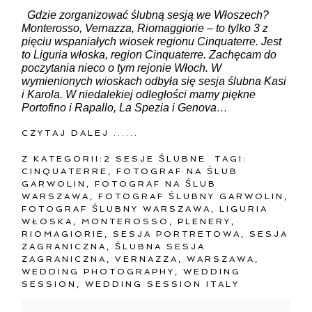
Gdzie zorganizować ślubną sesją we Włoszech?
Monterosso, Vernazza, Riomaggiorie – to tylko 3 z
pięciu wspaniałych wiosek regionu Cinquaterre. Jest
to Liguria włoska, region Cinquaterre. Zachęcam do
poczytania nieco o tym rejonie Włoch. W
wymienionych wioskach odbyła się sesja ślubna Kasi
i Karola. W niedalekiej odległości mamy piękne
Portofino i Rapallo, La Spezia i Genova…
CZYTAJ DALEJ ......
Z KATEGORII:
2 SESJE ŚLUBNE
TAGI:
CINQUATERRE
,
FOTOGRAF NA ŚLUB
GARWOLIN
,
FOTOGRAF NA ŚLUB
WARSZAWA
,
FOTOGRAF ŚLUBNY GARWOLIN
,
FOTOGRAF ŚLUBNY WARSZAWA
,
LIGURIA
WŁOSKA
,
MONTEROSSO
,
PLENERY
,
RIOMAGIORIE
,
SESJA PORTRETOWA
,
SESJA
ZAGRANICZNA
,
ŚLUBNA SESJA
ZAGRANICZNA
,
VERNAZZA
,
WARSZAWA
,
WEDDING PHOTOGRAPHY
,
WEDDING
SESSION
,
WEDDING SESSION ITALY