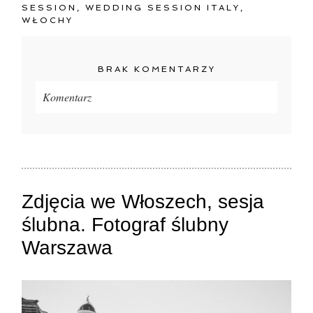
SESSION
,
WEDDING SESSION ITALY
,
WŁOCHY
BRAK KOMENTARZY
Komentarz
Twój adres e-mail
nigdzie
nie będzie publikowany.
Pola oznaczone są wymagane *
Zdjęcia we Włoszech, sesja
ślubna. Fotograf ślubny
Warszawa
ZAMIEŚĆ KOMENTARZ