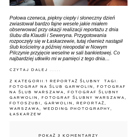
Połowa czerwca, piękny ciepły i słoneczny dzień
zwiastował bardzo fajne wesele jakie miałem
obserwować przy okazji realizacji reportażu z dnia
ślubu dla Klaudii i Seweryna. Przygotowania
rozpoczęły się w Łaskarzewie, tutaj również nastąpił
ślub kościelny a później nieopodal w Nowym
Pilczynie przyjęcie weselne w sali bankietowej. Co
najbardziej utkwiło mi w pamięci z tego dnia…
CZYTAJ DALEJ ......
Z KATEGORII:
1 REPORTAŻ ŚLUBNY
TAGI:
FOTOGRAF NA ŚLUB GARWOLIN
,
FOTOGRAF
NA ŚLUB WARSZAWA
,
FOTOGRAF ŚLUBNY
GARWOLIN
,
FOTOGRAF ŚLUBNY WARSZAWA
,
FOTOSZUBI
,
GARWOLIN
,
REPORTAŻ
,
WARSZAWA
,
WEDDING PHOTOGRAPHY
,
ŁASKARZEW
POKAŻ
3 KOMENTARZY