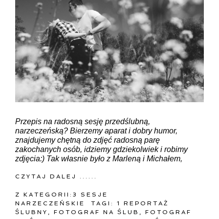
ZAMIEŚĆ KOMENTARZ
Przepis na radosną sesję przedślubną,
narzeczeńską? Bierzemy aparat i dobry humor,
znajdujemy chętną do zdjęć radosną parę
zakochanych osób, idziemy gdziekolwiek i robimy
zdjęcia:) Tak własnie było z Marleną i Michałem,
CZYTAJ DALEJ ......
Z KATEGORII:
3 SESJE
NARZECZEŃSKIE
TAGI:
1 REPORTAŻ
ŚLUBNY
,
FOTOGRAF NA ŚLUB
,
FOTOGRAF