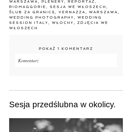
WARSZAWA
,
PLENERY
,
REPORTAŻ
,
RIOMAGGORIE
,
SESJA WE WŁOSZECH
,
ŚLUB ZA GRANICĄ
,
VERNAZZA
,
WARSZAWA
,
WEDDING PHOTOGRAPHY
,
WEDDING
SESSION ITALY
,
WŁOCHY
,
ZDJĘCIA WE
WŁOSZECH
POKAŻ
1 KOMENTARZ
Komentarz
Twój adres e-mail
nigdzie
nie będzie publikowany.
Pola oznaczone są wymagane *
Sesja przedślubna w okolicy.